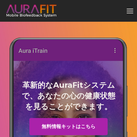
内
容
を
ス
キ
ッ
プ
革新的なAuraFitシステム
で、あなたの心の健康状態
を見ることができます。
無料情報キットはこちら